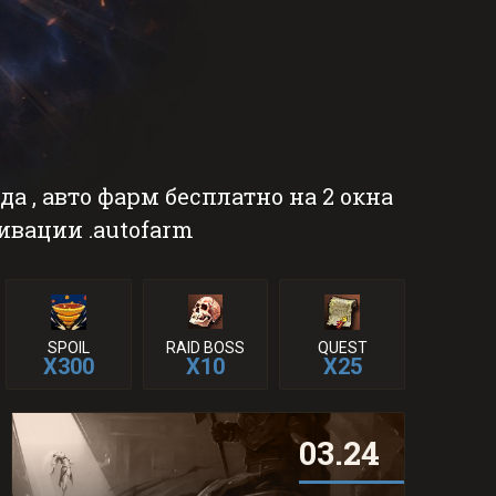
а , авто фарм бесплатно на 2 окна
ивации .autofarm
SPOIL
RAID BOSS
QUEST
X300
X10
X25
03.24