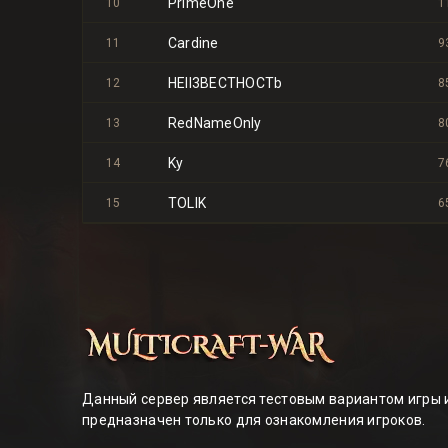
PrimeOne
10
1
Cardine
11
9
HEII3BECTHOCTb
12
8
RedNameOnly
13
8
Ky
14
7
TOLIK
15
6
Данный сервер является тестовым вариантом игры 
предназначен только для ознакомления игроков.