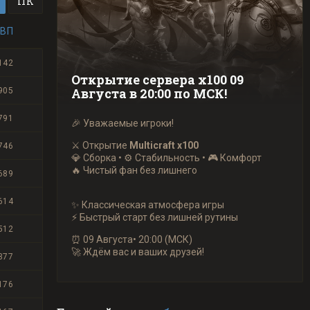
ПК
ПВП
142
Открытие сервера х100 09
Августа в 20:00 по МСК!
905
791
🎉 Уважаемые игроки!
⚔️ Открытие
Multicraft x100
746
💎 Сборка • ⚙️ Стабильность • 🎮 Комфорт
🔥 Чистый фан без лишнего
689
614
✨ Классическая атмосфера игры
⚡ Быстрый старт без лишней рутины
512
⏰ 09 Августа• 20:00 (МСК)
🚀 Ждём вас и ваших друзей!
377
176