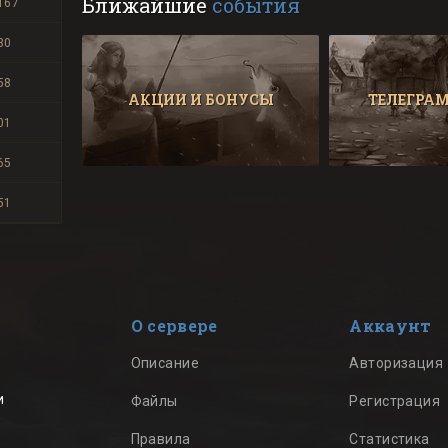
Ближайшие
события
167
30
58
АКЦИИ И БОНУСЫ
ТЕЛЕГРАМ
01
65
51
О сервере
Аккаунт
Описание
Авторизация
и
Файлы
Регистрация
Правила
Статистика