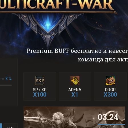
Premium BUFF бесплатно и навсегд
команда для акт
ne:
8
%
SP / XP
ADENA
DROP
X100
X1
X300
03.24