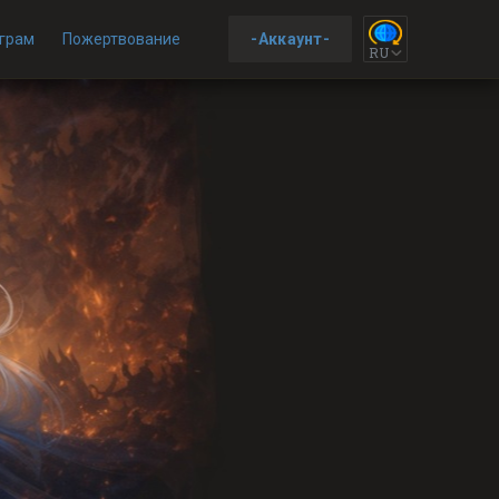
грам
Пожертвование
-Аккаунт-
RU