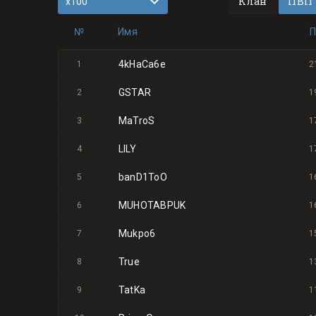
Клан
ПВП
№
Имя
4kHaCa6e
1
2
GSTAR
2
1
MaTroS
3
1
LILY
4
1
banD1ToO
5
1
MUHOTABPUK
6
1
Mukpo6
7
1
True
8
1
TatKa
9
1